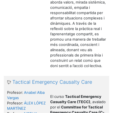
aborda valors, mirada sistèmica,
comunicació, empatia i
responsabilitat compartida per
afrontar situacions complexes i
dinàmiques. A través de la
reflexió sobre la pràctica real i
l’aprenentatge compartit, es
promou una manera de treballar
més coordinada, conscient i
alineada, donant veu als
professionals de primera línia i
construint un relat comú que
doni sentit a l’acció col·lectiva.
Tactical Emergency Causalty Care
Profesor:
Anabel Alba
El curso
Tactical Emergency
Vargas
Casualty Care (TECC)
, avalado
Profesor:
ÁLEX LÓPEZ
por el
Committee for Tactical
MARTÍNEZ
Emergency Casualty Care (C-