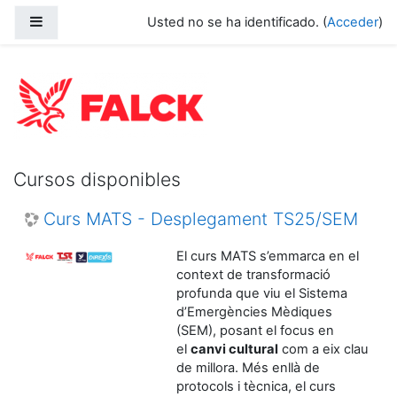
Salta al contenido principal
Panel lateral
Usted no se ha identificado. (
Acceder
)
Academia Falck
Cursos disponibles
Curs MATS - Desplegament TS25/SEM
El curs MATS s’emmarca en el
context de transformació
profunda que viu el Sistema
d’Emergències Mèdiques
(SEM), posant el focus en
el
canvi cultural
com a eix clau
de millora. Més enllà de
protocols i tècnica, el curs